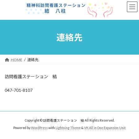
コ
ナ
ン
ビ
テ
ゲ
ン
ー
ツ
シ
へ
ョ
連絡先
ス
ン
キ
に
ッ
移
プ
動
HOME
連絡先
訪問看護ステーション 結
047-701-8107
Copyright © 訪問看護ステーション 結 All Rights Reserved.
Powered by
WordPress
with
Lightning Theme
&
VK All in One Expansion Unit